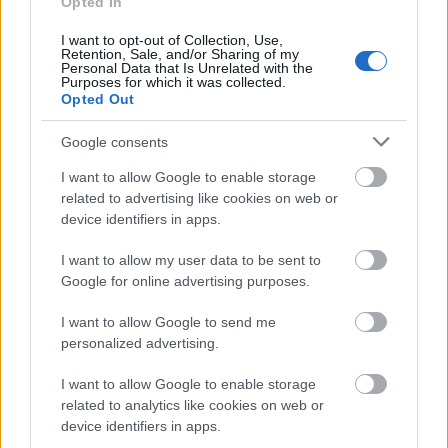
Opted In
A kövek mesélnek a Körösvidéken is!
I want to opt-out of Collection, Use,
Körösvidék
•
2021. május 02.
0
Retention, Sale, and/or Sharing of my
Personal Data that Is Unrelated with the
Purposes for which it was collected.
Opted Out
A Körösök által uralt Békés megye vidéke már a
korábbi évezredekben is sűrűn lakott terület volt,
Google consents
amelyet az elmúlt évtizedek régészeti ...
I want to allow Google to enable storage
related to advertising like cookies on web or
device identifiers in apps.
I want to allow my user data to be sent to
Google for online advertising purposes.
I want to allow Google to send me
personalized advertising.
I want to allow Google to enable storage
related to analytics like cookies on web or
device identifiers in apps.