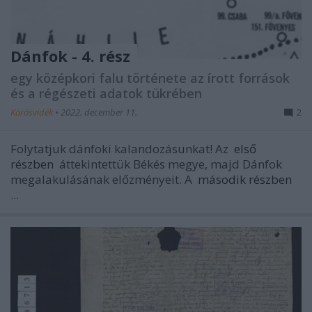
Dánfok - 4. rész
egy középkori falu története az írott források
és a régészeti adatok tükrében
Körösvidék
•
2022. december 11.
2
Folytatjuk dánfoki kalandozásunkat! Az
első
részben
áttekintettük Békés megye, majd Dánfok
megalakulásának előzményeit. A
második részben
...