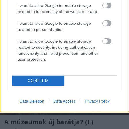
I want to allow Google to enable storage
related to functionality of the website or app.
Elhagyott folyómedrek a Körösök-
vidékén I.
I want to allow Google to enable storage
related to personalization.
A kövek mesélnek a Körösvidéken is!
I want to allow Google to enable storage
Körösvidék
•
2021. április 18.
1
related to security, including authentication
functionality and fraud prevention, and other
A Tiszántúl vízrajzi térképére pillantva mindenki
user protection.
számára a jól megszokott folyó nyomvonalak
rajzolódnak ki. Az Erdélyi-szigethegység ...
CONFIRM
Data Deletion
Data Access
Privacy Policy
A múzeumok új barátja? (I.)