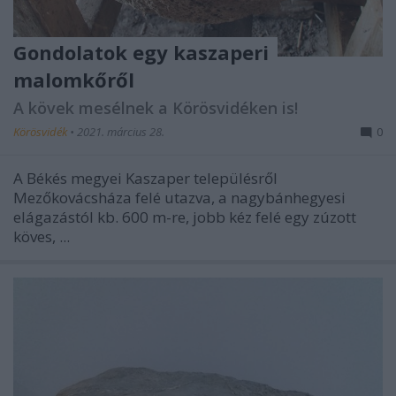
Gondolatok egy kaszaperi
malomkőről
A kövek mesélnek a Körösvidéken is!
Körösvidék
•
2021. március 28.
0
A Békés megyei Kaszaper településről
Mezőkovácsháza felé utazva, a nagybánhegyesi
elágazástól kb. 600 m-re, jobb kéz felé egy zúzott
köves, ...