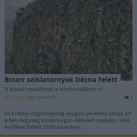
Bizarr sziklatornyok Dézna felett
A kövek mesélnek a Körösvidéken is!
Körösvidék
•
2021. február 07.
0
Az Erdélyi-szigethegység nyugati peremén állnak őrt
a Béli-hegység északnyugat–délkeleti csapású, sűrű
erdőkkel fedett, földtudományi, ...