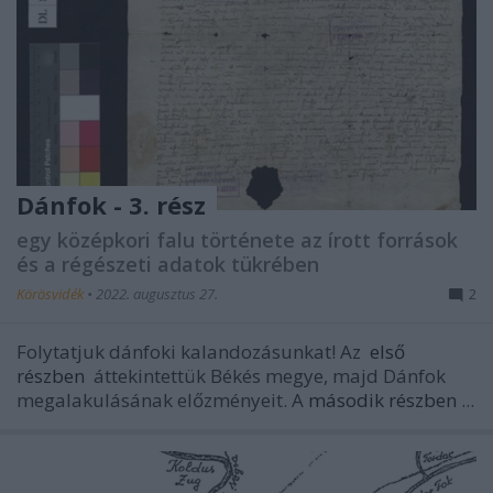
Dánfok - 3. rész
egy középkori falu története az írott források
és a régészeti adatok tükrében
Körösvidék
•
2022. augusztus 27.
2
Folytatjuk dánfoki kalandozásunkat! Az
első
részben
áttekintettük Békés megye, majd Dánfok
megalakulásának előzményeit. A
második részben
...