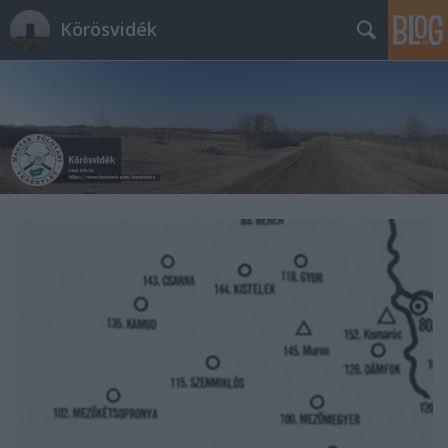
Körösvidék