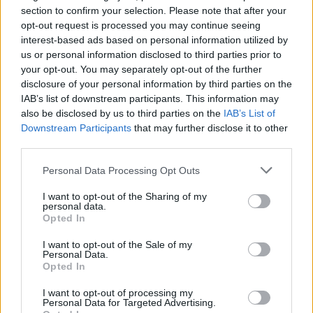
section to confirm your selection. Please note that after your
opt-out request is processed you may continue seeing
Régóta nem jelentkeztünk írásos anyaggal. Ezt a
interest-based ads based on personal information utilized by
csendet szeretnénk megtörni Dr. Baji Mihály
us or personal information disclosed to third parties prior to
Dánfokról írt tanulmányával, amit több részben ...
your opt-out. You may separately opt-out of the further
disclosure of your personal information by third parties on the
IAB’s list of downstream participants. This information may
also be disclosed by us to third parties on the
IAB’s List of
Downstream Participants
that may further disclose it to other
third parties.
Please note that this website/app uses one or more Google
Personal Data Processing Opt Outs
services and may gather and store information including but
not limited to your visit or usage behaviour. You may click to
I want to opt-out of the Sharing of my
personal data.
grant or deny consent to Google and its third-party tags to
Opted In
use your data for below specified purposes in below Google
consent section.
I want to opt-out of the Sale of my
Personal Data.
Opted In
I want to opt-out of processing my
Monostor a föld alatt
Personal Data for Targeted Advertising.