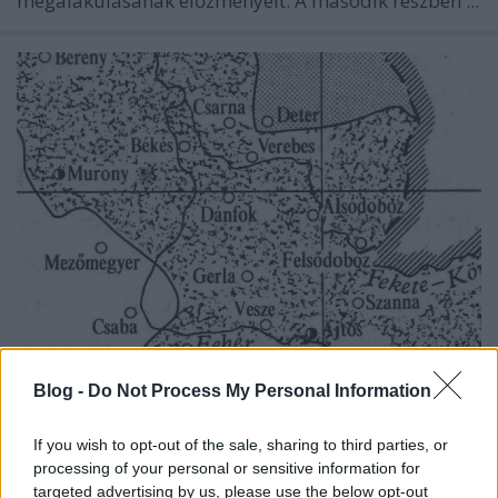
megalakulásának előzményeit. A második részben ...
Dánfok - 1. rész
Blog -
Do Not Process My Personal Information
egy középkori falu története az írott források
If you wish to opt-out of the sale, sharing to third parties, or
és a régészeti adatok tükrében
processing of your personal or sensitive information for
Körösvidék
•
2022. június 22.
3
targeted advertising by us, please use the below opt-out